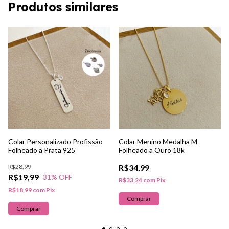
Produtos similares
Colar Personalizado Profissão
Colar Menino Medalha M
Folheado a Prata 925
Folheado a Ouro 18k
R$28,99
R$34,99
R$19,99
31
% OFF
R$33,24
com
Pix
R$18,99
com
Pix
Comprar
Comprar