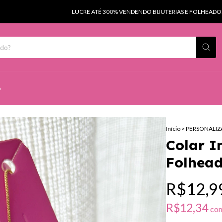
LUCRE ATÉ 300% VENDENDO BIJUTERIAS E FOLHEADOS
S
o
Início
>
PERSONALIZ
Colar I
Folhead
R$12,9
R$12,34
co