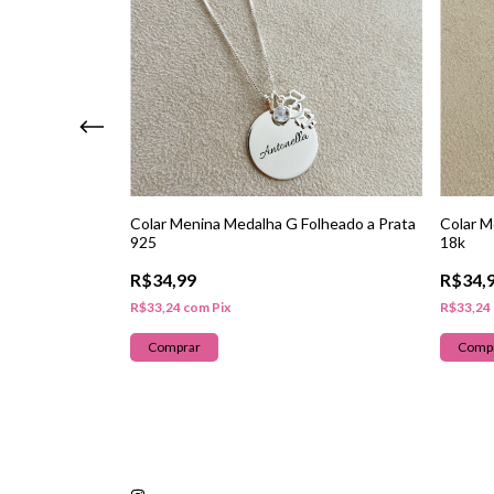
Colar Menina Medalha G Folheado a Prata
Colar M
925
18k
nho Medalha
R$34,99
R$34,
R$33,24
com
Pix
R$33,24
Comprar
Comp