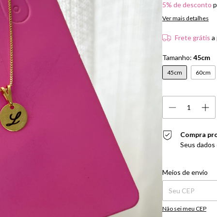
5% de desconto
p
Ver mais detalhes
Frete grátis
a
Tamanho:
45cm
45cm
60cm
Compra pr
Seus dados 
Entregas para o CEP:
Meios de envio
Não sei meu CEP