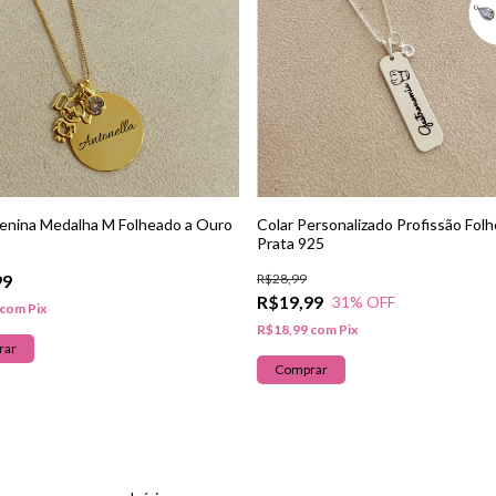
enina Medalha M Folheado a Ouro
Colar Personalizado Profissão Fol
Prata 925
99
R$28,99
R$19,99
31
% OFF
com
Pix
R$18,99
com
Pix
rar
Comprar