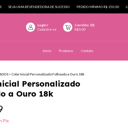
EJA UMA REVENDEDORA DE SUCESSO
PEDIDO MÍNIMO R$ 150,00
LUCRE A
Login
/
Carrinho
(
0
)
Cadastre-se
R$0,00
Início
Produtos
Contato
ADOS
>
Colar Inicial Personalizado Folheado a Ouro 18k
nicial Personalizado
o a Ouro 18k
9
m
Pix