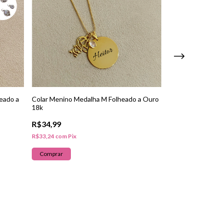
heado a
Colar Menino Medalha M Folheado a Ouro
Colar Personaliz
18k
Ouro 18k
R$34,99
R$28,99
R$33,24
com
Pix
R$27,54
com
Pix
Comprar
Comprar